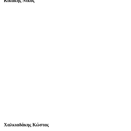
Κικάκης Νίκος
Χαλκιαδάκης Κώστας