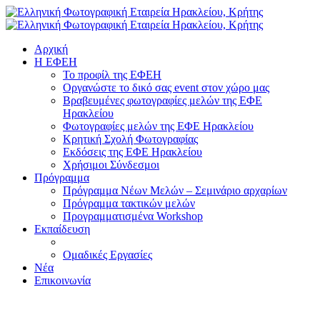
Αρχική
H ΕΦΕΗ
Το προφίλ της ΕΦΕΗ
Οργανώστε το δικό σας event στον χώρο μας
Βραβευμένες φωτογραφίες μελών της ΕΦΕ
Ηρακλείου
Φωτογραφίες μελών της ΕΦΕ Ηρακλείου
Κρητική Σχολή Φωτογραφίας
Εκδόσεις της ΕΦΕ Ηρακλείου
Χρήσιμοι Σύνδεσμοι
Πρόγραμμα
Πρόγραμμα Νέων Μελών – Σεμινάριο αρχαρίων
Πρόγραμμα τακτικών μελών
Προγραμματισμένα Workshop
Εκπαίδευση
Ομαδικές Εργασίες
Νέα
Επικοινωνία