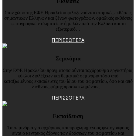
Εκθέσεις
Στον χώρο της ΕΦΕ Ηρακλείου φιλοξενούνται ατομικές εκθέσεις
σημαντικών Ελλήνων και ξένων φωτογράφων, ομαδικές εκθέσεις
φωτογραφικών σωματείων ή μελών από την Ελλάδα και το
εξωτερικό…
ΠΕΡΙΣΣΟΤΕΡΑ
Σεμινάρια
Στην ΕΦΕ Ηρακλείου πραγματοποιούνται ταχύρρυθμα εργαστήρια,
κύκλοι διαλέξεων και θεματικά σεμινάρια τόσο από
καταξιωμένους εκπαιδευτές του ίδιου του σωματείου, όσο και από
διεθνούς φήμης προσκεκλημένους…
ΠΕΡΙΣΣΟΤΕΡΑ
Εκπαίδευση
Τα σεμινάρια για αρχάριους και προχωρημένους φωτογράφους
είναι ο κεντρικός άξονας των δράσεων του σωματείου και