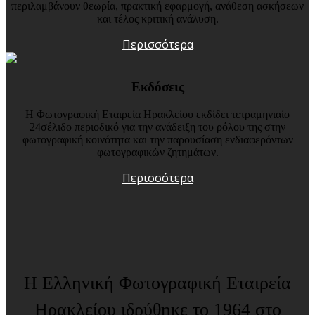
περιλαμβάνουν θεωρία, πρακτική εφαρμογή, ανάθεση ασκήσεων
και τέλος κριτική ανάλυση.
Περισσότερα
Εκδόσεις
Η Φωτογραφική Εταιρεία Ηρακλείου εκδίδει τετραμηνιαίο
24σέλιδο περιοδικό για την ανάδειξη του ρόλου της στην
φωτογραφική κοινότητα και την παρουσίαση ενδιαφερόντων
φωτογραφικών ζητημάτων.
Περισσότερα
Η Ελληνική Φωτογραφική Εταιρεία
Ηρακλείου ιδρύθηκε το 1964 στο