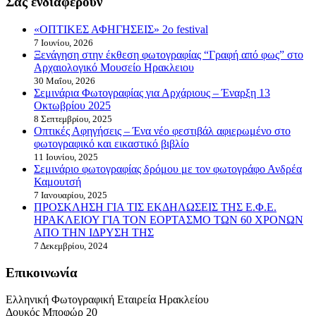
Σας ενδιαφέρουν
«ΟΠΤΙΚΕΣ ΑΦΗΓΗΣΕΙΣ» 2o festival
7 Ιουνίου, 2026
Ξενάγηση στην έκθεση φωτογραφίας “Γραφή από φως” στο
Αρχαιολογικό Μουσείο Ηρακλειου
30 Μαΐου, 2026
Σεμινάρια Φωτογραφίας για Αρχάριους – Έναρξη 13
Οκτωβρίου 2025
8 Σεπτεμβρίου, 2025
Οπτικές Αφηγήσεις – Ένα νέο φεστιβάλ αφιερωμένο στο
φωτογραφικό και εικαστικό βιβλίο
11 Ιουνίου, 2025
Σεμινάριο φωτογραφίας δρόμου με τον φωτογράφο Ανδρέα
Καμουτσή
7 Ιανουαρίου, 2025
ΠΡΟΣΚΛΗΣΗ ΓΙΑ ΤΙΣ ΕΚΔΗΛΩΣΕΙΣ ΤΗΣ Ε.Φ.Ε.
ΗΡΑΚΛΕΙΟΥ ΓΙΑ ΤΟΝ ΕΟΡΤΑΣΜΟ ΤΩΝ 60 ΧΡΟΝΩΝ
ΑΠΟ ΤΗΝ ΙΔΡΥΣΗ ΤΗΣ
7 Δεκεμβρίου, 2024
Επικοινωνία
Ελληνική Φωτογραφική Εταιρεία Ηρακλείου
Δουκός Μποφώρ 20