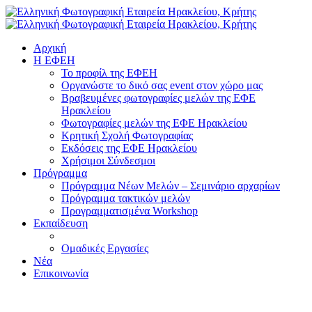
Αρχική
H ΕΦΕΗ
Το προφίλ της ΕΦΕΗ
Οργανώστε το δικό σας event στον χώρο μας
Βραβευμένες φωτογραφίες μελών της ΕΦΕ
Ηρακλείου
Φωτογραφίες μελών της ΕΦΕ Ηρακλείου
Κρητική Σχολή Φωτογραφίας
Εκδόσεις της ΕΦΕ Ηρακλείου
Χρήσιμοι Σύνδεσμοι
Πρόγραμμα
Πρόγραμμα Νέων Μελών – Σεμινάριο αρχαρίων
Πρόγραμμα τακτικών μελών
Προγραμματισμένα Workshop
Εκπαίδευση
Ομαδικές Εργασίες
Νέα
Επικοινωνία