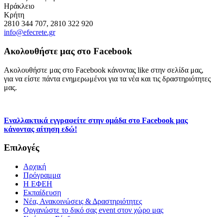
Ηράκλειο
Κρήτη
2810 344 707, 2810 322 920
info@efecrete.gr
Ακολουθήστε μας στο Facebook
Ακολουθήστε μας στο Facebook κάνοντας like στην σελίδα μας,
για να είστε πάντα ενημερωμένοι για τα νέα και τις δραστηριότητες
μας.
Εναλλακτικά εγγραφείτε στην ομάδα στο Facebook μας
κάνοντας αίτηση εδώ!
Επιλογές
Αρχική
Πρόγραμμα
H ΕΦΕΗ
Εκπαίδευση
Νέα, Ανακοινώσεις & Δραστηριότητες
Οργανώστε το δικό σας event στον χώρο μας