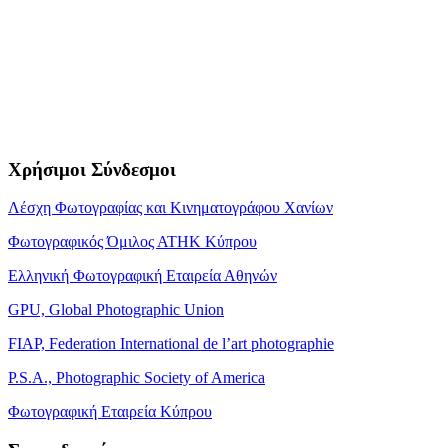
Χρήσιμοι Σύνδεσμοι
Λέσχη Φωτογραφίας και Κινηματογράφου Χανίων
Φωτογραφικός Όμιλος ΑΤΗΚ Κύπρου
Ελληνική Φωτογραφική Εταιρεία Αθηνών
GPU, Global Photographic Union
FIAP, Federation International de l’art photographie
P.S.A., Photographic Society of America
Φωτογραφική Εταιρεία Κύπρου