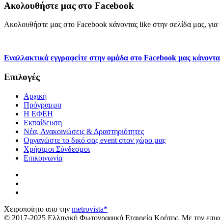
Ακολουθήστε μας στο Facebook
Ακολουθήστε μας στο Facebook κάνοντας like στην σελίδα μας, για ν
Εναλλακτικά εγγραφείτε στην ομάδα στο Facebook μας κάνοντα
Επιλογές
Αρχική
Πρόγραμμα
H ΕΦΕΗ
Εκπαίδευση
Νέα, Ανακοινώσεις & Δραστηριότητες
Οργανώστε το δικό σας event στον χώρο μας
Χρήσιμοι Σύνδεσμοι
Επικοινωνία
Χειροποίητο απο την
metrovista*
© 2017-2025 Ελληνική Φωτογραφική Εταιρεία Κρήτης, Με την επιφ