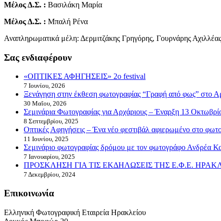
Μέλος Δ.Σ. :
Βασιλάκη Μαρία
Μέλος Δ.Σ. :
Μπαλή Ρένα
Αναπληρωματικά μέλη: Δερμιτζάκης Γρηγόρης, Γουρνάρης Αχιλλέα
Σας ενδιαφέρουν
«ΟΠΤΙΚΕΣ ΑΦΗΓΗΣΕΙΣ» 2o festival
7 Ιουνίου, 2026
Ξενάγηση στην έκθεση φωτογραφίας “Γραφή από φως” στο Α
30 Μαΐου, 2026
Σεμινάρια Φωτογραφίας για Αρχάριους – Έναρξη 13 Οκτωβρί
8 Σεπτεμβρίου, 2025
Οπτικές Αφηγήσεις – Ένα νέο φεστιβάλ αφιερωμένο στο φωτογ
11 Ιουνίου, 2025
Σεμινάριο φωτογραφίας δρόμου με τον φωτογράφο Ανδρέα Κ
7 Ιανουαρίου, 2025
ΠΡΟΣΚΛΗΣΗ ΓΙΑ ΤΙΣ ΕΚΔΗΛΩΣΕΙΣ ΤΗΣ Ε.Φ.Ε. ΗΡΑ
7 Δεκεμβρίου, 2024
Επικοινωνία
Ελληνική Φωτογραφική Εταιρεία Ηρακλείου