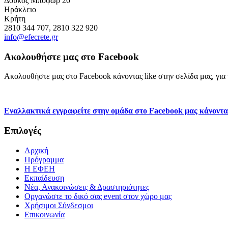
Δουκός Μποφώρ 20
Ηράκλειο
Κρήτη
2810 344 707, 2810 322 920
info@efecrete.gr
Ακολουθήστε μας στο Facebook
Ακολουθήστε μας στο Facebook κάνοντας like στην σελίδα μας, για ν
Εναλλακτικά εγγραφείτε στην ομάδα στο Facebook μας κάνοντα
Επιλογές
Αρχική
Πρόγραμμα
H ΕΦΕΗ
Εκπαίδευση
Νέα, Ανακοινώσεις & Δραστηριότητες
Οργανώστε το δικό σας event στον χώρο μας
Χρήσιμοι Σύνδεσμοι
Επικοινωνία