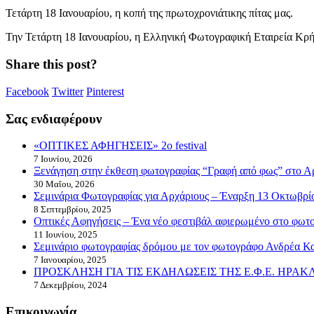
Τετάρτη 18 Ιανουαρίου, η κοπή της πρωτοχρονιάτικης πίτας μας.
Την Τετάρτη 18 Ιανουαρίου, η Ελληνική Φωτογραφική Εταιρεία Κρήτης
Share this post?
Facebook
Twitter
Pinterest
Σας ενδιαφέρουν
«ΟΠΤΙΚΕΣ ΑΦΗΓΗΣΕΙΣ» 2o festival
7 Ιουνίου, 2026
Ξενάγηση στην έκθεση φωτογραφίας “Γραφή από φως” στο Α
30 Μαΐου, 2026
Σεμινάρια Φωτογραφίας για Αρχάριους – Έναρξη 13 Οκτωβρί
8 Σεπτεμβρίου, 2025
Οπτικές Αφηγήσεις – Ένα νέο φεστιβάλ αφιερωμένο στο φωτογ
11 Ιουνίου, 2025
Σεμινάριο φωτογραφίας δρόμου με τον φωτογράφο Ανδρέα Κ
7 Ιανουαρίου, 2025
ΠΡΟΣΚΛΗΣΗ ΓΙΑ ΤΙΣ ΕΚΔΗΛΩΣΕΙΣ ΤΗΣ Ε.Φ.Ε. ΗΡΑ
7 Δεκεμβρίου, 2024
Επικοινωνία