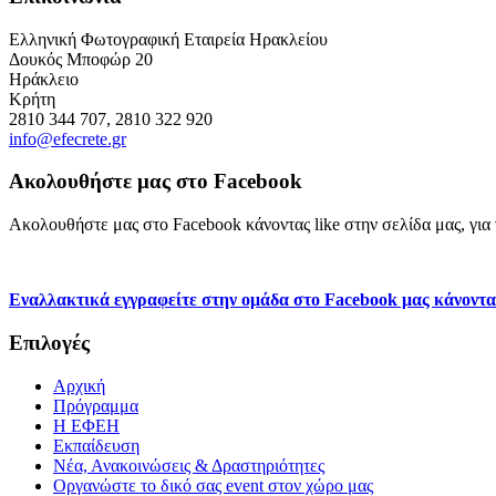
Ελληνική Φωτογραφική Εταιρεία Ηρακλείου
Δουκός Μποφώρ 20
Ηράκλειο
Κρήτη
2810 344 707, 2810 322 920
info@efecrete.gr
Ακολουθήστε μας στο Facebook
Ακολουθήστε μας στο Facebook κάνοντας like στην σελίδα μας, για ν
Εναλλακτικά εγγραφείτε στην ομάδα στο Facebook μας κάνοντα
Επιλογές
Αρχική
Πρόγραμμα
H ΕΦΕΗ
Εκπαίδευση
Νέα, Ανακοινώσεις & Δραστηριότητες
Οργανώστε το δικό σας event στον χώρο μας