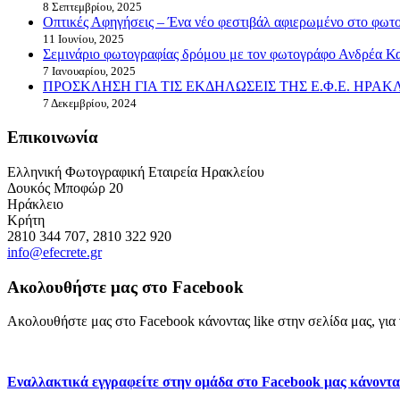
8 Σεπτεμβρίου, 2025
Οπτικές Αφηγήσεις – Ένα νέο φεστιβάλ αφιερωμένο στο φωτογ
11 Ιουνίου, 2025
Σεμινάριο φωτογραφίας δρόμου με τον φωτογράφο Ανδρέα Κ
7 Ιανουαρίου, 2025
ΠΡΟΣΚΛΗΣΗ ΓΙΑ ΤΙΣ ΕΚΔΗΛΩΣΕΙΣ ΤΗΣ Ε.Φ.Ε. ΗΡΑ
7 Δεκεμβρίου, 2024
Επικοινωνία
Ελληνική Φωτογραφική Εταιρεία Ηρακλείου
Δουκός Μποφώρ 20
Ηράκλειο
Κρήτη
2810 344 707, 2810 322 920
info@efecrete.gr
Ακολουθήστε μας στο Facebook
Ακολουθήστε μας στο Facebook κάνοντας like στην σελίδα μας, για ν
Εναλλακτικά εγγραφείτε στην ομάδα στο Facebook μας κάνοντα