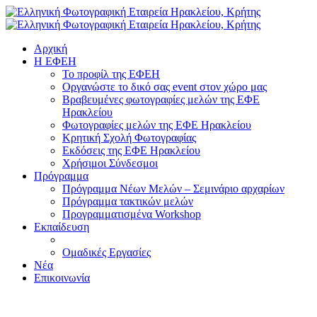
Αρχική
H ΕΦΕΗ
Το προφίλ της ΕΦΕΗ
Οργανώστε το δικό σας event στον χώρο μας
Βραβευμένες φωτογραφίες μελών της ΕΦΕ
Ηρακλείου
Φωτογραφίες μελών της ΕΦΕ Ηρακλείου
Κρητική Σχολή Φωτογραφίας
Εκδόσεις της ΕΦΕ Ηρακλείου
Χρήσιμοι Σύνδεσμοι
Πρόγραμμα
Πρόγραμμα Νέων Μελών – Σεμινάριο αρχαρίων
Πρόγραμμα τακτικών μελών
Προγραμματισμένα Workshop
Εκπαίδευση
Ομαδικές Εργασίες
Νέα
Επικοινωνία