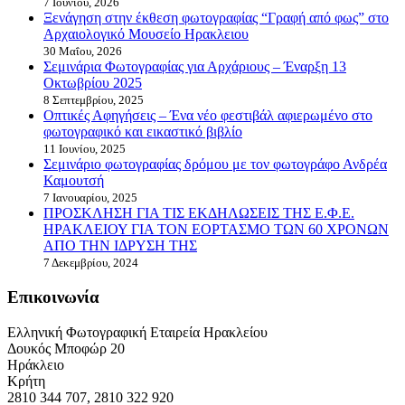
7 Ιουνίου, 2026
Ξενάγηση στην έκθεση φωτογραφίας “Γραφή από φως” στο
Αρχαιολογικό Μουσείο Ηρακλειου
30 Μαΐου, 2026
Σεμινάρια Φωτογραφίας για Αρχάριους – Έναρξη 13
Οκτωβρίου 2025
8 Σεπτεμβρίου, 2025
Οπτικές Αφηγήσεις – Ένα νέο φεστιβάλ αφιερωμένο στο
φωτογραφικό και εικαστικό βιβλίο
11 Ιουνίου, 2025
Σεμινάριο φωτογραφίας δρόμου με τον φωτογράφο Ανδρέα
Καμουτσή
7 Ιανουαρίου, 2025
ΠΡΟΣΚΛΗΣΗ ΓΙΑ ΤΙΣ ΕΚΔΗΛΩΣΕΙΣ ΤΗΣ Ε.Φ.Ε.
ΗΡΑΚΛΕΙΟΥ ΓΙΑ ΤΟΝ ΕΟΡΤΑΣΜΟ ΤΩΝ 60 ΧΡΟΝΩΝ
ΑΠΟ ΤΗΝ ΙΔΡΥΣΗ ΤΗΣ
7 Δεκεμβρίου, 2024
Επικοινωνία
Ελληνική Φωτογραφική Εταιρεία Ηρακλείου
Δουκός Μποφώρ 20
Ηράκλειο
Κρήτη
2810 344 707, 2810 322 920